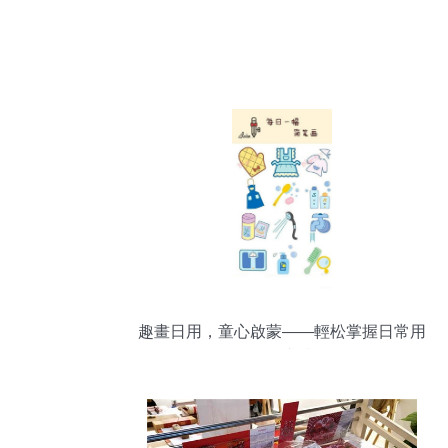
趣畫日用，童心啟蒙——輕松掌握日常用
品簡筆畫技巧