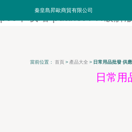
OVA屈辱-OVERFLOW樱花-
秦皇島昇歐商貿有限公司
pc6下载站-pdanet-PH破
當前位置：
首頁
>
產品大全
>
日常用品批發 供
日常用