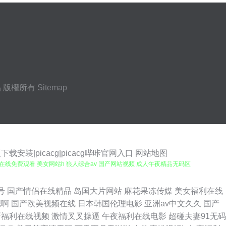
品
版權所有
Sitemap
载安装|picacg|picacg哔咔官网入口
网站地图
交在线免费观看 美女网站h 狼人综合av 国产网站视频 成人午夜精品无码区
欧美精品一区二区 偷拍在线网站一区二区 深夜电影 日韩欧美性爱网 欧美综
号
国产情侣在线精品
岛国大片网站
麻花果冻传媒
美女福利在线
嗯啊
国产欧美视频在线
日本韩国伦理电影
亚洲av中文久久
国产
址 网站久久|精品国产自在 久久成人超碰 在线观看免费小视频 四虎色情 欧美
新福利在线视频
激情叉叉操逼
午夜福利在线电影
超碰夫妻91无码