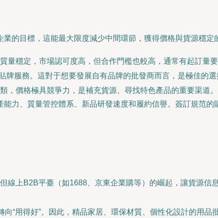
企業的目標，這能最大限度減少中間環節，獲得價格與貨源穩定
質量穩定，市場認可度高，但合作門檻也較高，通常有起訂量要
提供貼牌服務。這對于想要發展自有品牌的批發商而言，是極佳的
類，價格極具競爭力，是補充貨源、尋找特色產品的重要渠道。
產能力、質量管控體系、新品研發速度和履約信譽。簽訂規范的
但線上B2B平臺（如1688、京東企業購等）的崛起，讓貨源
”轉向“用得好”。因此，精品家居、環保材質、個性化設計的用