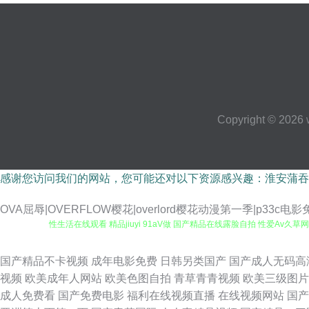
Copyright © 2026
感谢您访问我们的网站，您可能还对以下资源感兴趣：淮安蒲吞
OVA屈辱|OVERFLOW樱花|overlord樱花动漫第一季|p33c电影
性生活在线观看 精品jiuyi 91aV做 国产精品在线露脸自拍 性爱A
成人福利在线视频 99成人黄色网址 91豆花 人妻系列123区 国产精
国产精品不卡视频
成年电影免费
日韩另类国产
国产成人无码高
视频
欧美成年人网站
欧美色图自拍
青草青青视频
欧美三级图片
合视频区 男人的天堂Av网 精品国产高清传媒 国产欧美日韩国产 草草久久成
成人免费看
国产免费电影
福利在线视频直播
在线视频网站
国产