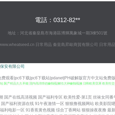
電話：0312-82**
地址：河北省秦皇島市海港區博輝萬象城一期3棟501號
www.wheatseed.cn
日常用品
秦皇島昇歐商貿有限公司
日常用
保安有限公司
免费观看|pc6下载|pc6下载站|pdanet|PH破解版官方中文站免费版下
v久草网站 国产精品久久不能 国内高清情侣偷拍视频91大神偷拍视频 日韩欧美亚洲 欧美性
品B视频 亚洲自拍婷婷 四虎影音 欧美人成精品 日本淫网6 探花网站黄色美女网站 最新
潮
国产在线高清视频
国产福利专区
欧美性爱-第1页
丝袜女同番
国产福利资源在线
91午夜激情一区
狠狠撸视频网站
欧美影院
人在线 97免费资源 91传媒视频传媒视频 日v韩在 wwwsss色播 中文字幕av网
福利电影一区
91香蕉黄色视频
综合丁香网站
狠狠操夜夜撸
最