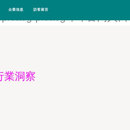
33c电影免费观看-pc6下载-
企業信息
訪客留言
cacg-picacg哔咔官网入口
行業洞察