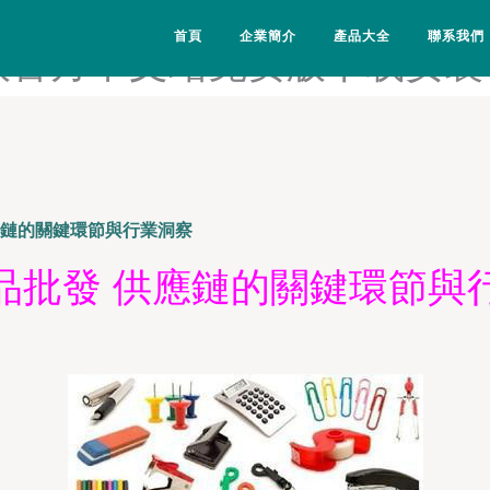
overlord樱花动漫第一季-p
首頁
企業簡介
產品大全
聯系我們
解版官方中文站免费版下载安装-pi
應鏈的關鍵環節與行業洞察
品批發 供應鏈的關鍵環節與