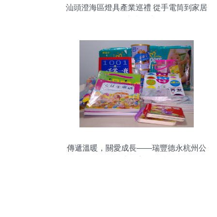
汕頭澄海區燈具產業巡禮 從手電筒到家居
用品的專業供應網絡
傳遞溫暖，關愛成長——瑞豐德永杭州公
司員工探訪兒童福利院紀實