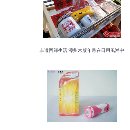
非遺回歸生活 漳州木版年畫在日用風潮中
煥發新生