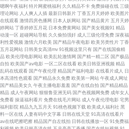
嗯啊午夜福利
特片网蜜桃福利
久久精品不卡
免费操碰在线
三级
资源共享总战 91久久中文网 51久久草在线 日韩国产在线 日韩另类第一页 人
理论网站
人人爽人人插
最新日韩新片
丁香五月天婷婷
欧美图片
在线观看
激情四房色播网
日本人妖网站
国产精品黄片
五月天婷
人操人人摸人人操人人摸久久久久久少妇成人AV 51视频手机在线播放 一级
婷网站
丁香婷婷五月花
日本免费黄网站
国产美女视频91
精品
动漫一区
超碰网站导航
久久偷拍强奸
成人三级伦理免费
深夜福
欧美 www人人人人艹 91xxcc 亚洲区瑟瑟瑟 美女被91 久久视频在线 九1在
利性爱视频
激情六月欧美
国产精品午夜电影
欧美另类性片
丁香
五月花网站
日韩美女高清mv
91视频这里只有
国产在线国偷精
线网页 黑丝白虎91 国产九一香蕉视频 国产第一页 成人的视频 av免费日韩
品
欧美伦理电影网站
欧美乱轮激情网
国产精一精二区
国产极品
自拍
欧美国产aⅴ电影
一区二区在线看
欧美日韩亚洲视频
精品
91无码毛片 91看片在线看片 www91传媒 97资源久久 91视频成人x站 91色
乱码在线观看
国产午夜伦理
精品国产福利电影
在线看片成人
日
本高清性色观看
国产精品永久免费
欧美第一网站
午夜成人网址
色自拍 91链接在线观看 91次元刺激自拍视频 中文乱码免费一区二区三区vv
国产精品美女久
午夜主播电影羞羞
国产在线自拍
国产精品精品
精品
成人午夜网站
狠狠鲁亚洲无码
国产色视频网免费
成年女人
91香蕉污视频下载 91香蕉视平 91射精网站无打码 91看片婬 91吃瓜抖阴 伊
免费看
操逼福利看片
免费在线毛片网站
成人午夜伦理电影
宅男
福利影院
精品九九五月天
91桃色视频下载
欧美成人福利社
黑
人国产传媒 伊人成人色图 天美成人免费 欧美午夜精品久久久久久 91黑丝蕾
料一区在线
人妻有码中文字幕
日韩在线天堂
91高清在线看片
av在线吧擦吧擦
精品国产自左线拍
日韩在线播放一区
91免费福
丝污 91大片免费观看视频 91www一起草 一本综合久久加勒比色色 亚洲色婷
利视频
欧美日韩高清在线
五月亭亭丁香播
国产在线短视频
91