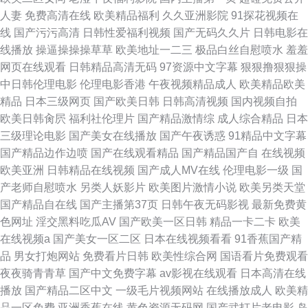
人妻
免费高清在线
欧美精品福利
久久亚洲影院
91探花视频在
线
国产污污高清
日韩性爱福利视频
国产无码久久片
日韩电影在
线播放
操逼操操操草草
欧美地址一二三
极品白丝自慰喷水
羞羞
网页在线观看
日韩精品高清无码
97资源中文字幕
狠狠撸狠狠操
中日韩伦理电影
伦理电影香港
午夜视频精品成人
欧美精品欧美
精品
日本三级网页
国产欧美日韩
日韩高清视频
国内视频自拍
欧美日韩肏屄
福利社伦理片
国产精品激情综
成人综合精品
日本
三级理论电影
国产美女在线播放
国产午夜诱惑
91精品中文字幕
国产精品边作边喷
国产在线观看精品
国产精品国产自
在线视频
欧美亚洲
日韩精品在线视频
国产成人MV在线
伦理电影一级
国
产老师自慰喷水
另类人妖影片
欧美图片激情小说
欧美另类天堂
国产精品自在线
国产主播第37页
日韩午夜无码影视
最新免费黄
色网址
淫交黑料吃瓜AV
国产欧美一区日韩
精品一卡二卡
欧美
在线视频a
国产美女一区二区
日本在线视频看看
91香蕉国产精
品
男女打炮网站
免费看片日韩
欧美性综合网
国语看片免费观看
夜夜骑青青草
国产中文免费字幕
av影视在线观看
日本高清在线
播放
国产精品二区中文
一级毛片视频网站
在线播放成人
欧美精
品一区免费
亚洲香蕉在线
黄色资源无码网
国产武打片老电影
岛