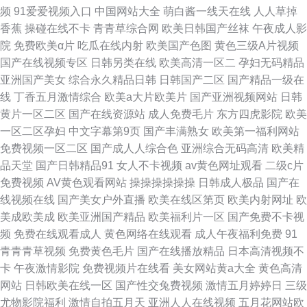
频
91爱爱视频入口
中国网站大全
萌白酱一线天在线
人人草掉
香蕉
操碰在线不卡
青青草综合网
欧美日韩国产丝袜
午夜成人影
院
免费欧美α片
吃瓜在线内射
欧美国产色图
黄色三级A片视频
国产在线视频专区
日韩另类在线
欧美高清一区二
孕妇无码精品
亚洲国产美女
综合永久精品日韩
日韩国产二区
国产精品一级在
线
丁香五月激情综合
欧美a大片欧美片
国产亚洲视频网站
日韩
黄片一区二区
国产在线资源站
成人免费毛片
东方四虎影院
欧美
一区二区孕妇
中文字幕第9页
国产丰满熟女
欧美第一福利网站
免费视频一区二区
国产成人人综合色
亚洲综合无码高清
欧美精
品天堂
国产日韩精品91
女人不卡视频
av黄色网址观看
二级c片
免费视频
AV黄色观看网站
操操操操操操
日韩成人极品
国产在
线视频在线
国产美女户外直播
欧美在线区第页
欧美内射网址
欧
美成欧美成
欧美亚洲国产精品
欧美福利片一区
国产免费不卡视
频
免费在线观看成人
黄色网络在线观看
成人午夜福利免费
91
青青青草视频
免费黄色毛片
国产在线播放精品
日本高清视频不
卡
午夜激情影院
免费视频片在线看
美女网站黄a大全
黄色高清
网站
日韩欧美在线一区
国产性交兔费视频
激情五月婷婷日
三级
尤物影院福利
激情自拍五月天
亚洲人人在线视频
五月花网站欧