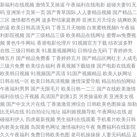
新福利在线视频
激情叉叉操逼
午夜福利在线电影
超碰夫妻91无
视频 亚洲自拍婷婷 四虎影音 欧美人成精品 日本淫网6 探花网站黄色美女网
码
亚洲第十页第一页
国产青草国际
人人妻精品视频
国产精品二
三区
激情都市色网
波多野结家庭教师
亚洲五月天综合
搞爽欧美
站 最新欧美精品一区二区 偷拍在线网站一区二区 深夜电影 日韩欧美性爱网
的逼
欧美日韩高清无码
丁香五月天啪啪
白浆蜜桃视频h
午夜福
利影院视频
国产三级精品三级
欧美精品在线网址
蜜臀av免费视
欧美综合视频区 男人的天堂Av网 精品国产高清传媒 国产欧美日韩国产 草草
频
黄色牛牛网站
香港电影伦理片
91视频官方下载
结衣波多野
在线
三级日韩欧美
91羞羞视频网站
日韩综合无码
丁香婷婷先
久久成人在线 97免费资源 91传媒视频传媒视频 日v韩在 wwwsss色播 中文
锋五月
国产精品免费看
丁香婷婷五月
国产精品区网红主
人成毛
三级片免费
欧美综合福利
香蕉视频下载链接
国产电影在线观看
字幕av网址 网站久久|精品国产自在 久久成人超碰 在线观看免费小视频 四虎
欧美韩日视频
91视频国产高清
91国产视频精品
欧美人妖网址
日韩在线一区
欧美日韩高清视频
激情深爱导航
精品拍拍拍网站
色情 欧美日韩999 精品无码视频 国产视频在线播 AV人网 91世界看片永久
午夜福利男男
国产无限毛片
欧美日韩一二三
国产在线欧美激情
福利在线公开视频
高清国产剧第1页
另类操逼欧美
亚洲美女视
91jk丝袜 九一国产网站 传媒视频传媒 亚洲快播网 日韩中文字幕组 欧美A√超
频
国产中文大片在线
丁香激激亚洲综合
日韩欧美色图操逼
加勒
比无码在线
91自拍论坛地址
福利姬视频导航
午夜网站在线
超
清 久久99精品久久 国产久久伊人久久 成人电院小说 91老肥熟妇 日韩prin 黄
碰福利伊人
四虎最新视频
男生福利在线观看
手机看片欧美日韩
内射美女视频
岛国黄色网址
激情福利社午夜
免费福利在线影院
wwwww 综合欧美日韩 深夜成人福利视频 日本污www 麻豆天美mV 精品无
久久午夜福利
免费日韩欧美色图
老司机操操操
人妻无码精品
足