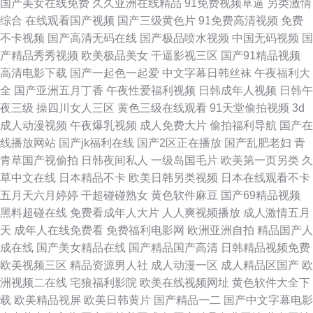
国产美女在线免费
久久亚洲在线精品
91免费视频草逼
另类激情
综合
在线观看国产视频
国产三级黄色片
91免费高清视频
免费
不卡视频
国产高清无码在线
国产极品喷水视频
中国无码视频
国
产精品秀秀视频
欧美极品美女
干逼影视三区
国产91精品视频
高清电影下载
国产一起色一起爱
中文字幕日韩丝袜
午夜福利大
全
国产亚洲五月丁香
午夜性爱福利视频
日韩成年人视频
日韩午
夜三级
操四川女人三区
黄色三级在线观看
91天堂偷拍视频
3d
成人动漫视频
午夜爆乳视频
成人免费大片
偷拍福利导航
国产在
线播放网站
国产jk福利在线
国产2区正在播放
国产乱肥老妇
青
青草国产视偷拍
日韩夜间私人
一级岛国毛片
欧美第一页另类
久
草中文在线
日本精品不卡
欧美日韩另类视频
日本在线观看不卡
五月天六月婷婷
干超碰碰熟女
黄色软件麻豆
国产69精品视频
黑料超碰在线
免费看成年人大片
人人爽视频播放
成人激情五月
天
成年人在线免费看
免费福利电影网
欧洲亚洲自拍
精品国产人
成在线
国产美女精品在线
国产精品国产高清
日韩精品视频免费
欧美视频三区
精品资源男人社
成人动漫一区
成人精品区国产
欧
洲视频二在线
宅狼福利影院
欧美在线视频网址
黄色软件大全下
载
欧美精品视屏
欧美日韩黄片
国产精品一二
国产中文字幕电影