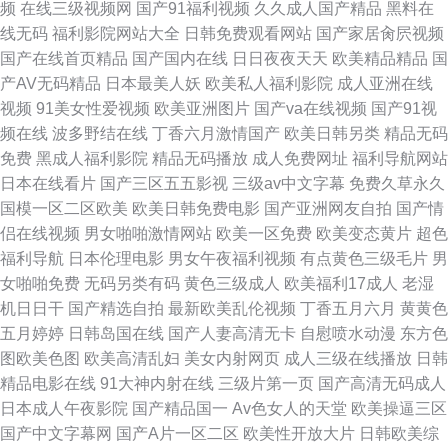
频
在线三级视频网
国产91福利视频
久久成人国产精品
黑料在
线无码
福利影院网站大全
日韩免费观看网站
国产家居肏屄视频
国产在线首页精品
国产国内在线
日日夜夜天天
欧美精品精品
国
产AV无码精品
日本最美人妖
欧美私人福利影院
成人亚洲在线
视频
91美女性爱视频
欧美亚洲图片
国产va在线视频
国产91视
频在线
波多野结在线
丁香六月激情国产
欧美日韩另类
精品无码
免费
黑成人福利影院
精品无码播放
成人免费网址
福利导航网站
日本在线看片
国产三区五五影视
三级av中文字幕
免费久草永久
国模一区二区欧美
欧美日韩免费电影
国产亚洲网友自拍
国产情
侣在线视频
男女啪啪激情网站
欧美一区免费
欧美变态黄片
超色
福利导航
日本伦理电影
男女午夜福利视频
有点黄色三级毛片
男
女啪啪免费
无码另类有码
黄色三级成人
欧美福利17成人
老湿
机日日干
国产精选自拍
最新欧美乱伦视频
丁香五月六月
黄黄色
五月婷婷
日韩岛国在线
国产人妻高清无卡
自慰喷水动漫
东方色
图欧美色图
欧美高清乱妇
美女内射网页
成人三级在线播放
日韩
精品电影在线
91大神内射在线
三级片第一页
国产高清无码成人
日本成人午夜影院
国产精品国一
Av色女人的天堂
欧美操逼三区
国产中文字幕网
国产A片一区二区
欧美性开放大片
日韩欧美综