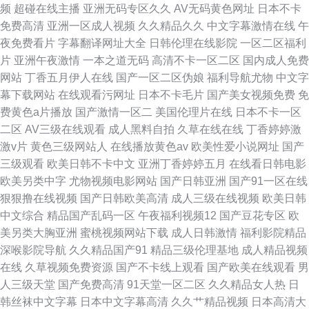
频
超碰在线主播
亚洲无码专区久久
AV无码黄色网址
日本不卡
免费高清
亚洲一区成人视频
久久精品久久
中文字幕激情在线
午
夜免费看片
字幕翻译网址大全
日韩伦理在线影院
一区二区福利
片
亚洲午夜激情
一本之道无码
高清不卡一区二区
国内成人免费
网站
丁香五月伊人在线
国产一区二区伪娘
福利导航尤物
中文字
幕下载网站
在线观看污网址
日本不卡毛片
国产美女视频免费
免
费黄色a片播放
国产激情一区二
美国伦理片在线
日本不卡一区
二区
AV三级在线观看
成人黑料自拍
久草在线在线
丁香婷婷激
激v片
黄色三级网站人
在线播放黄色av
欧美性爱小说网址
国产
三级观看
欧美日韩不卡中文
亚洲丁香婷婷五月
在线看日韩电影
欧美另类中字
尤物视频电影网站
国产日韩亚洲
国产91一区在线
狠狠撸在线视频
国产日韩欧美高清
成人三级在线视频
欧美日韩
中文综合
精品国产乱码一区
午夜福利视频12
国产豆花专区
欧
美另类大胸亚洲
蜜桃视频网站下载
成人日韩激情
福利影院精品
深喉影院导航
久久精品国产91
精品三级伦理基地
成人精品视频
在线
久草视频免费资源
国产不卡线上观看
国产欧美在线观看
男
人三级天堂
国产免费高清
91天堂一区二区
久久精品女人热
日
韩丝袜中文字幕
日本中文字幕高清
久久艹精品视频
日本高清大