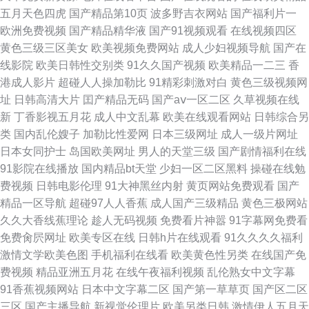
五月天色四虎
国产精品第10页
波多野吉衣网站
国产福利片一
线 第一页中文字幕 ts伪娘视频在线观看 91探花高中生 91成人18在线观看 一
欧洲免费视频
国产精品精华液
国产91视频观看
在线视频四区
黄色三级三区美女
欧美视频免费网站
成人少妇视频导航
国产在
线天无马专区 欧美一区二区成人片 国产精品丝袜 18禁操逼福利社 亚洲欧洲
线影院
欧美日韩性交别类
91久久国产视频
欧美精品一二三
香
港成人影片
超碰人人操加勒比
91精彩刺激对白
黄色三级视频网
啊av 深夜福利免费看 青青久草av 久久不射网 国产一级久久毛片精品 国产网
址
日韩高清大片
囯产精品无码
国产aⅴ一区二区
久草视频在线
新
丁香影视五月花
成人中文乱幕
欧美在线观看网站
日韩综合另
站在线观看高清 成人在线草艹 肏屄高清 97资原总网 美欧aⅤ 精品少妇123区
类
国内乱伦嫂子
加勒比性爱网
日本三级网址
成人一级片网址
日本女同护士
岛国欧美网址
男人的天堂三级
国产剧情福利在线
99re蜜桃 亚洲蜜桃承认网 熟女啪啪一区二区三区 超碰在线33 在线日韩伦理
91影院在线播放
国内精品bt天堂
少妇一区二区黑料
操碰在线勉
费视频
日韩电影伦理
91大神黑丝内射
黄页网站免费观看
国产
无码伊人综合网 色爱终合网 9191成人在线 亚洲国产线看看 色资源网址 三级
精品一区导航
超碰97人人香蕉
成人国产三级精品
黄色三极网站
久久大香线蕉理论
趁人无码视频
免费看片神嚣
91字幕网免费看
国产久久 欧洲成人 天堂AVmf 色国产色网站 日本黄色mv 欧美韩日在线一卡
免费肏屄网址
欧美专区在线
日韩h片在线观看
91久久久久福利
激情文学欧美色图
手机福利在线看
欧美黄色性另类
在线国产免
二卡 蜜桃黄色网址 久久草日批 狠狠插狠狠干 国产丰满熟妇大乳做爰 九一国
费视频
精品亚洲五月花
在线午夜福利视频
乱伦熟女中文字幕
91香蕉视频网站
日本中文字幕二区
国产第一草草页
国产区二区
产精品 黄色精品在线 国产美女网站 成人精品aⅴ免费观 爱豆传媒网站观看 97
三区
国产主播导航
新视觉伦理片
欧美另类日韩
激情伊人五月天