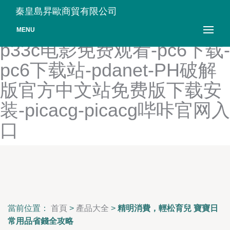
OVA屈辱-OVERFLOW樱花-
秦皇島昇歐商貿有限公司
overlord樱花动漫第一季-
MENU
p33c电影免费观看-pc6下载-
pc6下载站-pdanet-PH破解
版官方中文站免费版下载安
装-picacg-picacg哔咔官网入
口
當前位置：
首頁
>
產品大全
>
精明消費，輕松育兒 寶寶日
常用品省錢全攻略