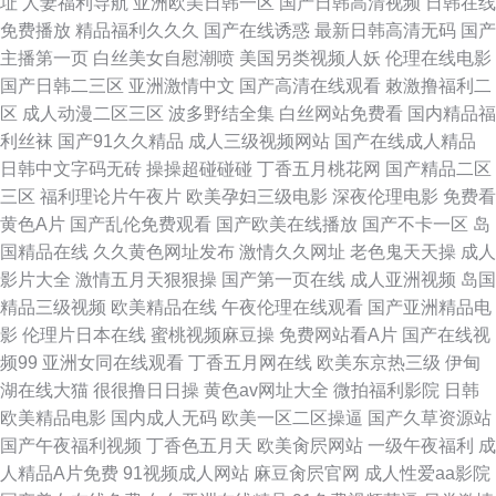
址
人妻福利导航
亚洲欧美日韩一区
国产日韩高清视频
日韩在线
免费播放
精品福利久久久
国产在线诱惑
最新日韩高清无码
国产
97 国产一区精品毛片在线 精品三级网站观看 久久三级黄色妇人网站 蜜桃视
主播第一页
白丝美女自慰潮喷
美国另类视频人妖
伦理在线电影
国产日韩二三区
亚洲激情中文
国产高清在线观看
敕激撸福利二
频在玩播放 欧美岛国国产干 欧美综合在线 日韩三级麻豆传媒网站 午夜AA网
区
成人动漫二区三区
波多野结全集
白丝网站免费看
国内精品福
利丝袜
国产91久久精品
成人三级视频网站
国产在线成人精品
站 亚洲在线黄网站 97超碰青青 欧美性爱SSS 91爱爱网站 91深夜电影 99国
日韩中文字码无砖
操操超碰碰碰
丁香五月桃花网
国产精品二区
三区
福利理论片午夜片
欧美孕妇三级电影
深夜伦理电影
免费看
产金品 波多野洁衣电影巨乳3 后入白虎穴 久久国产色 蜜乳视频91 欧美A片
黄色A片
国产乱伦免费观看
国产欧美在线播放
国产不卡一区
岛
国精品在线
久久黄色网址发布
激情久久网址
老色鬼天天操
成人
视频在线 屁屁影院一区 日韩影片第4页 伪娘天堂人妖 亚洲色综合tv 91视频
影片大全
激情五月天狠狠操
国产第一页在线
成人亚洲视频
岛国
精品三级视频
欧美精品在线
午夜伦理在线观看
国产亚洲精品电
网址在线 国产精品女6区 麻豆AV影视大全 最新av中文 91黑桃欧美 99热精品
影
伦理片日本在线
蜜桃视频麻豆操
免费网站看A片
国产在线视
频99
亚洲女同在线观看
丁香五月网在线
欧美东京热三级
伊甸
25 国产精品天 久久国产婷婷精品综合 欧美精品久久高清资源
湖在线大猫
很很撸日日操
黄色av网址大全
微拍福利影院
日韩
欧美精品电影
国内成人无码
欧美一区二区操逼
国产久草资源站
国产午夜福利视频
丁香色五月天
欧美肏屄网站
一级午夜福利
成
人精品A片免费
91视频成人网站
麻豆肏屄官网
成人性爱aa影院