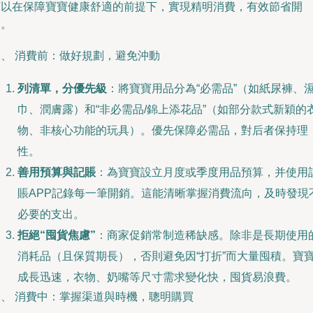
可以在保障寶寶健康舒適的前提下，實現精明消費，有效節省開
支。
一、 消費前：做好規劃，避免沖動
列清單，分優先級
：將寶寶用品分為“必需品”（如紙尿褲、
巾、潤膚露）和“非必需品/錦上添花品”（如部分款式新穎的
物、非核心功能的玩具）。優先保障必需品，對后者保持理
性。
善用預算與記賬
：為寶寶設立月度或季度用品預算，并使用
賬APP記錄每一筆開銷。這能清晰掌握消費流向，及時發現
必要的支出。
拒絕“囤貨焦慮”
：商家促銷常制造稀缺感。除非是長期使用
消耗品（且保質期長），否則避免因“打折”而大量囤積。寶
成長迅速，衣物、奶嘴等尺寸需求變化快，囤貨易浪費。
二、 消費中：掌握渠道與時機，聰明購買