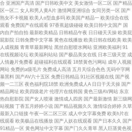
合
亚洲国产高清
国产日韩欧美中文
美女激情一区二区
国产精品
区一区二
女人和男人黄A片
激情网亚洲综合
女同另类一区
国产
熟女不卡视频
欧美人o型血多吗
欧美国产精品一
欧美综合在线
观看
免费国产在线观看
97香蕉超级碰碰
欧美日韩中文国产
国
内自产拍自拍
最新欧美精品
日韩精品午夜
日日碰天天操
欧美屁
屁影院
日韩免费中文字幕
黄色在线播放
欧美日韩在线欧美
欧美
人成视频
青青草最新网址
黑丝自慰喷水网站
亚洲欧美福利
91
在线视频论坛
欧美福利站站
国产极品美女在线
日本三级天堂
成
人情趣片免费看
超碰福利在线观看
18禁黄色污网站
成年人视频
网站
免费的a级毛片
免费成人高清
五月天综合色色
无码中字网
暴黑料
国产AV六十五区
免费日韩精品
91社区视频在线
国产视
频一二三区
夜色福利院18禁
欧洲免费成人A
日日干天天操
国产
精品网址
欧美四级老片
伦理片在线韩国
黄色三级AV网站
东京
热自慰影院
国产女人喷液
激情成人四房
国产最新激情
新三级网
站视频
丁香五月婷婷小说
国产精品视频久久
激情综合婷婷
久草
最新入口链接
午夜一区二区三区
成人中文字幕免费
欧美h片在
线观看
欧美极品在线播放
国产人妖在线观看
国产日本久久
国产
91精品一区
黄色网址中文字幕
国产门久久青草
黑人巨茎黄色视