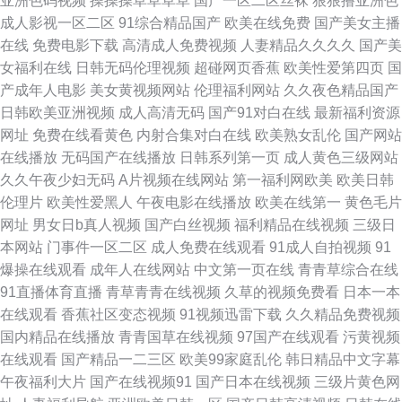
亚洲色码视频
操操操草草草草
国产一区二区丝袜
狠狠撸亚洲色
成人影视一区二区
91综合精品国产
欧美在线免费
国产美女主播
煤 久久最新视频地址 嫩草蜜臀91 日韩欧美不卡 偷拍视频福利导航 亚洲伊人
在线
免费电影下载
高清成人免费视频
人妻精品久久久久
国产美
女福利在线
日韩无码伦理视频
超碰网页香蕉
欧美性爱第四页
国
无码 51视频黄 www操操日 97超碰人人肏屄 91羞羞视频91 97社区男人的天
产成年人电影
美女黄视频网站
伦理福利网站
久久夜色精品国产
日韩欧美亚洲视频
成人高清无码
国产91对白在线
最新福利资源
堂 Ww91com www在现观看 九阴在线免费观看完整版 欧美日韩综合在线 蜜
网址
免费在线看黄色
内射合集对白在线
欧美熟女乱伦
国产网站
在线播放
无码国产在线播放
日韩系列第一页
成人黄色三级网站
桃免费视频 女人天堂a 欧美B性交 欧美aaaaaa精品 男人天堂网AV 狠狠插干
久久午夜少妇无码
A片视频在线网站
第一福利网欧美
欧美日韩
伦理片
欧美性爱黑人
午夜电影在线播放
欧美在线第一
黄色毛片
69AV 黑丝脱衣美女网站 久草热99 老湿机福利区 www亚洲无码高清 深夜男
网址
男女日b真人视频
国产白丝视频
福利精品在线视频
三级日
本网站
门事件一区二区
成人免费在线观看
91成人自拍视频
91
女福利 www人人草 成人在线ww 久久色福利导航 欧美日韩在线综合 人兽
爆操在线观看
成年人在线网站
中文第一页在线
青青草综合在线
91直播体育直播
青草青青在线视频
久草的视频免费看
日本一本
zoo在线 91次元91 91手机在线视频 成人首发精品久久 国产成人在线二区 久
在线观看
香蕉社区变态视频
91视频迅雷下载
久久精品免费视频
国内精品在线播放
青青国草在线视频
97国产在线观看
污黄视频
草精品在线 久久综合 欧美性生活 青青草伊人久久在线 六月丁香大香蕉 91超
在线观看
国产精品一二三区
欧美99家庭乱伦
韩日精品中文字幕
午夜福利大片
国产在线视频91
国产日本在线视频
三级片黄色网
碰在线人人干 91网站在线免费看 www海角一区 第一福利视频 国产精品久久