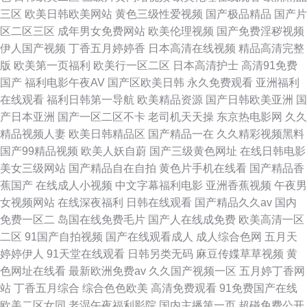
三区
欧美日韩欧美网站
黄色三级性爱视频
国产极品精品
国产片
区二区三区
成年男女免费网站
欧美伦理视频
国产免费淫秽视频
伊人国产视频
丁香五月婷婷香
日本高清在线视频
精品高清完整
版
欧美第一页福利
欧美行一区二区
日本高清护士
高清91免费
国产
福利电影午夜AV
国产区欧美日韩
永久免费观看
亚洲福利
在线观看
福利日韩第一导航
欧美精品资源
国产日韩欧美亚洲
国
产日本亚洲
国产一区二区不卡
老司机天天操
东京热电影网
久久
精品视频人妻
欧美日韩精品区
国产精品一在
久久精彩视频黑料
国产99精品视频
欧美人妖自蔚
国产三级黄色网址
在线日韩电影
美女三级网站
国产精品自在自拍
黄色片手机在线看
国产精品香
蕉国产
在线成人小视频
中文字幕福利电影
亚洲香蕉视频
午夜男
女视频网站
在线深夜福利
日韩在线观看
国产精品久久av
国内
免费一区二
岛国在线免费毛片
国产人在线成免费
欧美高清一区
二区
91国产自拍视频
国产在线观看成人
成人综合色网
五月天
婷婷伊人
91天堂在线观看
日韩另类无码
麻豆传媟草草视频
黄
色网址在线看
最新欧洲免费av
久久国产视频一区
五月婷丁香网
站
丁香五月综合
综合色色欧美
高清免费观看
91免费国产在线
欧美二区女同
老湿午夜福利影院
国内主播第一页
超碰免费公开