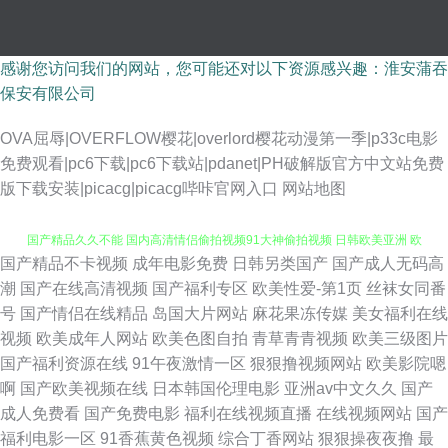
感谢您访问我们的网站，您可能还对以下资源感兴趣：淮安蒲吞
保安有限公司
OVA屈辱|OVERFLOW樱花|overlord樱花动漫第一季|p33c电影
免费观看|pc6下载|pc6下载站|pdanet|PH破解版官方中文站免费
版下载安装|picacg|picacg哔咔官网入口
网站地图
国产精品不卡视频
成年电影免费
日韩另类国产
国产成人无码高
性生活在线观看 精品jiuyi 91aV做 国产精品在线露脸自拍 性爱Av久草网站
潮
国产在线高清视频
国产福利专区
欧美性爱-第1页
丝袜女同番
号
国产情侣在线精品
岛国大片网站
麻花果冻传媒
美女福利在线
国产精品久久不能 国内高清情侣偷拍视频91大神偷拍视频 日韩欧美亚洲 欧
视频
欧美成年人网站
欧美色图自拍
青草青青视频
欧美三级图片
国产福利资源在线
91午夜激情一区
狠狠撸视频网站
欧美影院嗯
美性交在线免费观看 美女网站h 狼人综合av 国产网站视频 成人午夜精品无
啊
国产欧美视频在线
日本韩国伦理电影
亚洲av中文久久
国产
成人免费看
国产免费电影
福利在线视频直播
在线视频网站
国产
码区 成人福利在线视频 99成人黄色网址 91豆花 人妻系列123区 国产精品B
福利电影一区
91香蕉黄色视频
综合丁香网站
狠狠操夜夜撸
最