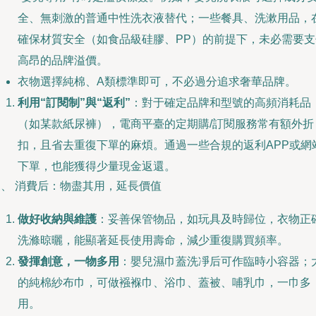
全、無刺激的普通中性洗衣液替代；一些餐具、洗漱用品，
確保材質安全（如食品級硅膠、PP）的前提下，未必需要支
高昂的品牌溢價。
衣物選擇純棉、A類標準即可，不必過分追求奢華品牌。
利用“訂閱制”與“返利”
：對于確定品牌和型號的高頻消耗品
（如某款紙尿褲），電商平臺的定期購/訂閱服務常有額外折
扣，且省去重復下單的麻煩。通過一些合規的返利APP或網
下單，也能獲得少量現金返還。
三、 消費后：物盡其用，延長價值
做好收納與維護
：妥善保管物品，如玩具及時歸位，衣物正
洗滌晾曬，能顯著延長使用壽命，減少重復購買頻率。
發揮創意，一物多用
：嬰兒濕巾蓋洗凈后可作臨時小容器；
的純棉紗布巾，可做襁褓巾、浴巾、蓋被、哺乳巾，一巾多
用。