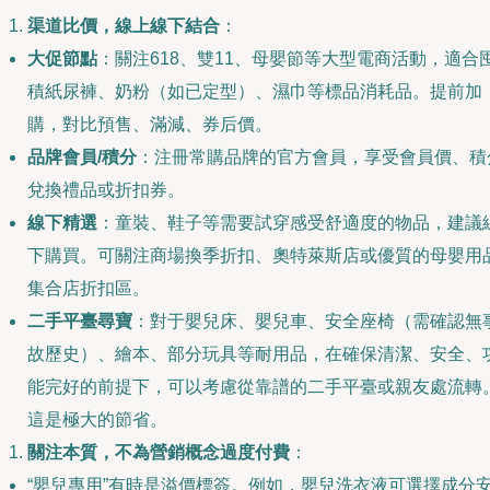
渠道比價，線上線下結合
：
大促節點
：關注618、雙11、母嬰節等大型電商活動，適合
積紙尿褲、奶粉（如已定型）、濕巾等標品消耗品。提前加
購，對比預售、滿減、券后價。
品牌會員/積分
：注冊常購品牌的官方會員，享受會員價、積
兌換禮品或折扣券。
線下精選
：童裝、鞋子等需要試穿感受舒適度的物品，建議
下購買。可關注商場換季折扣、奧特萊斯店或優質的母嬰用
集合店折扣區。
二手平臺尋寶
：對于嬰兒床、嬰兒車、安全座椅（需確認無
故歷史）、繪本、部分玩具等耐用品，在確保清潔、安全、
能完好的前提下，可以考慮從靠譜的二手平臺或親友處流轉
這是極大的節省。
關注本質，不為營銷概念過度付費
：
“嬰兒專用”有時是溢價標簽。例如，嬰兒洗衣液可選擇成分