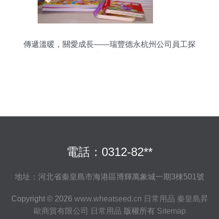
傳遞溫暖，關愛成長——瑞豐德永杭州公司員工探
訪兒童福利院紀實
電話：0312-82**
地址：河北省秦皇島市海港區博輝萬象城一期3棟501號
Copyright © 2026
www.wheatseed.cn
日常用品
秦皇島昇
歐商貿有限公司
日常用品
版權所有
Sitemap