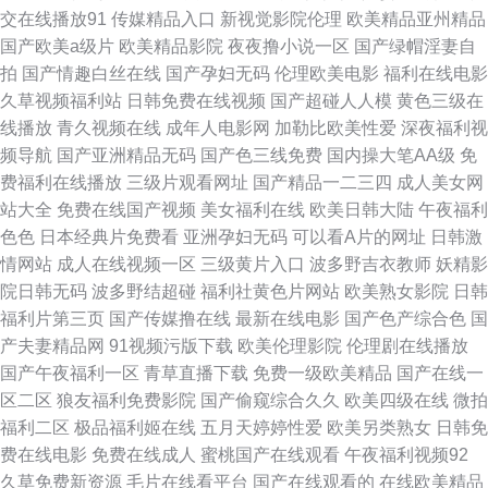
交在线播放91
传媒精品入口
新视觉影院伦理
欧美精品亚州精品
码成人无码专区 国产精品久久九九久 草草国产午夜 91色狼免费网站 亚洲综
国产欧美a级片
欧美精品影院
夜夜撸小说一区
国产绿帽淫妻自
拍
国产情趣白丝在线
国产孕妇无码
伦理欧美电影
福利在线电影
合成人天天精品天堂久久五月丁香 欧美浮力导航 久久色导航福利视频 狠狠
久草视频福利站
日韩免费在线视频
国产超碰人人模
黄色三级在
线播放
青久视频在线
成年人电影网
加勒比欧美性爱
深夜福利视
六月天婷婷 国产不卡va人妻网站 www无码乱轮 91看频 天天草视频69av 欧
频导航
国产亚洲精品无码
国产色三线免费
国内操大笔AA级
免
费福利在线播放
三级片观看网址
国产精品一二三四
成人美女网
美日韩国产探花成人 超碰在线撸 亚洲丝袜美腿 日韩专区第9页 欧美在线一区
站大全
免费在线国产视频
美女福利在线
欧美日韩大陆
午夜福利
色色
日本经典片免费看
亚洲孕妇无码
可以看A片的网址
日韩激
观看 老湿剧场 含羞草直接看片视频 抖阴免费 99热黑料伦理 91极品学生精品
情网站
成人在线视频一区
三级黄片入口
波多野吉衣教师
妖精影
院日韩无码
波多野结超碰
福利社黄色片网站
欧美熟女影院
日韩
视频 手机在线播放黄色片 久艹视频在线免费观看 国产91探花在线 中文字幕
福利片第三页
国产传媒撸在线
最新在线电影
国产色产综合色
国
产夫妻精品网
91视频污版下载
欧美伦理影院
伦理剧在线播放
日韩精品这里 五月六月激情综合 日韩成人第一页 欧美色国 久久伊人网站 韩
国产午夜福利一区
青草直播下载
免费一级欧美精品
国产在线一
区二区
狼友福利免费影院
国产偷窥综合久久
欧美四级在线
微拍
国色色网 传媒在线一区 99久久偷拍小视频 91妹妹 自慰久久一区二区 欧美久
福利二区
极品福利姬在线
五月天婷婷性爱
欧美另类熟女
日韩免
费在线电影
免费在线成人
蜜桃国产在线观看
午夜福利视频92
久久久国产综合久久国产黄色 六月天婷婷影院 操操操AB 后入大屁股视频在
久草免费新资源
毛片在线看平台
国产在线观看的
在线欧美精品