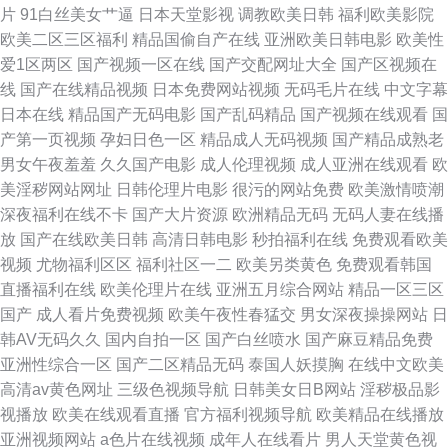
片
91白丝美女艹逼
日本天堂影视
调教欧美日韩
福利欧美影院
欧美二区三区福利
精品国偷自产在线
亚洲欧美日韩电影
欧美性
爱1区两区
国产视频一区在线
国产交配网址大全
国产区视频在
线
国产在线精品视频
日本免费网站视频
无码毛片在线
中文字幕
日本在线
精品国产无码电影
国产乱码精品
国产视频在线观看
国
产第一页视频
孕妇日色一区
精品成人无码视频
国产精品成熟老
男女午夜羞羞
久久国产电影
成人伦理视频
成人亚洲在线观看
欧
美淫秽网站网址
日韩伦理片电影
很污的网站免费
欧美激情喷潮
深夜福利在线不卡
国产大片资源
欧洲精品无码
无码人妻在线播
放
国产在线欧美日韩
高清日韩电影
秒拍福利在线
免费观看欧美
视频
尤物福利区区
福利社区一二
欧美另类黄色
免费观看韩国
直播福利在线
欧美伦理片在线
亚洲五月综合网站
精品一区三区
国产
成人看片免费视频
欧美午夜性春猛交
男女深夜操操网站
日
韩AV无码久久
国内自拍一区
国产白丝喷水
国产麻豆精品免费
亚洲性综合一区
国产二区精品无码
泰国人妖摸胸
在线中文欧美
高清av黄色网址
三级色视频导航
日韩美女日B网站
淫秽极品影
视播放
欧美在线观看直播
官方福利视频导航
欧美精品在线播放
亚洲视频网站
a色片在线视频
成年人在线看片
男人天堂黄色视