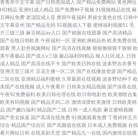
青青草中文字幕
国产日韩美国成人
国产精品免费网站
黄色网址
HD精品
亚洲91成人精品
国产免费种子视频
91视频精品在线
麻
豆网站免费
老湿院成人亚
窝窉午夜福利
男操女黄色在线
日韩中
文字幕亚州
国产精品无码
91视频成人下载
蜜桃福利视频51
毛
片三级三级
麻豆精品av入口
国产精厕在线观看
国产高清精品
国产在线日韩欧美
午夜福利一区
亚洲欧洲精品色
欧美免费在线
观看
男人欲色视频网站
国产高清在线视频
狠狠撸狠狠干狠狠
欧
美午夜极品
国产成人v三级
极品福利99精品
狼人社区成人
日韩
成人精品
国产高清在线不卡
国产欧美日韩在线
波多野吉衣番号
亚洲天堂三级片
豆花主播一区二区
国产在线播放资源
国产精品
二区在线
亚洲精品福利蜜桃
久草最新在线视频
波多野结种子
欧
美国产在线视频
成人午夜看片
日韩美女精品视频
国产深夜在线
午夜92免费福利
欧美日韩伦理在线
欧日韩电影色
欧美潮喷合集
欧美有码视频
国产精品无码二区
激情深爱欧美激情
日韩欧美精
品
国产嫩白福利
精品国产二线
日韩一成人电影
麻豆蜜桃视频
国产美女操逼
国产高清在线免费
91视频观看免费
丁香婷婷五月
综合
精品国产综合区
国产高颜值在线观
日本成人免费视频
在线
看片网站日韩
在线美剧天堂
国产精品九一在线
国内激情在线视