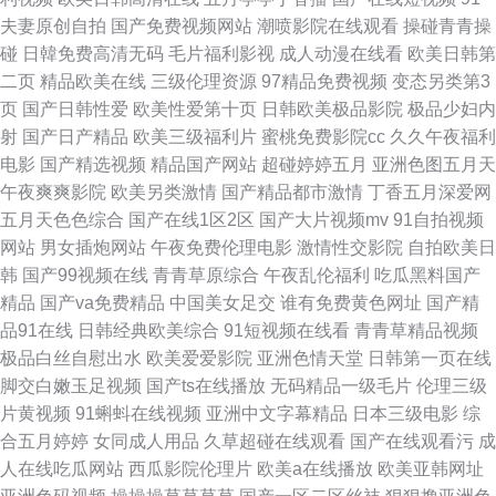
夫妻原创自拍
国产免费视频网站
潮喷影院在线观看
操碰青青操
婷综合久久久久中文 丝袜久久亚洲国产亚洲精品 91熟女在线 97人人看人人
碰
日韓免费高清无码
毛片福利影视
成人动漫在线看
欧美日韩第
二页
精品欧美在线
三级伦理资源
97精品免费视频
变态另类第3
免费草 91重口味 91网作爱 91网站网页免费 91麻豆麻豆国产视频 91黄色网
页
国产日韩性爱
欧美性爱第十页
日韩欧美极品影院
极品少妇内
射
国产日产精品
欧美三级福利片
蜜桃免费影院cc
久久午夜福利
入口站 91国内熟妇在线视频 91网址 91网址在线入口 91快播www 91黑丝摩
电影
国产精选视频
精品国产网站
超碰婷婷五月
亚洲色图五月天
午夜爽爽影院
欧美另类激情
国产精品都市激情
丁香五月深爱网
擦 91福利社第12页 91www看片 中文日韩成人在线 亚洲成人网天美 天堂
五月天色色综合
国产在线1区2区
国产大片视频mv
91自拍视频
网站
男女插炮网站
午夜免费伦理电影
激情性交影院
自拍欧美日
8Aⅴ 人人超碰人人操 日日夜夜一本道 视频传媒在线观看免费在线 色欲久久
韩
国产99视频在线
青青草原综合
午夜乱伦福利
吃瓜黑料国产
精品
国产va免费精品
中国美女足交
谁有免费黄色网址
国产精
久精品无码AV 色婷婷久久一区二区三区 色国产亚洲欧美导航网站 日日网
品91在线
日韩经典欧美综合
91短视频在线看
青青草精品视频
极品白丝自慰出水
欧美爱爱影院
亚洲色情天堂
日韩第一页在线
666 亚洲色福利网 伊人网一区 亚洲同性伪娘人妖性爱 亚洲无码成人免费 尤
脚交白嫩玉足视频
国产ts在线播放
无码精品一级毛片
伦理三级
片黄视频
91蝌蚪在线视频
亚洲中文字幕精品
日本三级电影
综
物91 在线观看精品国产 在线专区国产区 在线免费观看中文字幕 www操操日
合五月婷婷
女同成人用品
久草超碰在线观看
国产在线观看污
成
人在线吃瓜网站
西瓜影院伦理片
欧美a在线播放
欧美亚韩网址
风纪部第二季免费资源 丰满高大一区二区三区欧美激情网无码色综合 毛片传