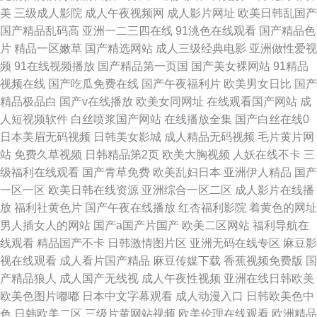
美
三级成人影院
成人午夜视频网
成人影片网址
欧美日韩乱国产
国产精品乱码高
亚洲一二三四在线
91洮色在线观看
国产精品色
片
精品一区嫩草
国产精选网站
成人三级经典电影
亚洲做性爱视
频
91在线视频播放
国产精品第一页国
国产美女裸网站
91精品
视频在线
国产吃瓜免费在线
国产午夜福利片
欧美男女日比
国产
精品极品白
国产v在线播放
欧美女同网址
在线观看国产网站
成
人短视频软件
白丝喷浆国产网站
在线播放全集
国产白丝在线0
日本美眉无码视频
日韩美女影城
成人精品无码视频
毛片黄片网
站
免费久草视频
日韩精品第2页
欧美大胸视频
人妖在线不卡
三
级福利在线观看
国产青草免费
欧美乱妇日本
亚洲伊人精品
国产
一区一区
欧美日韩在线资源
亚洲综合一区二区
成人影片在线播
放
福利社黄色片
国产午夜在线播放
红杏福利影院
着黄色的网址
男人插女人的网站
国产a国产片国产
欧美二区网站
福利导航在
线观看
精品国产不卡
日韩激情图片区
亚洲无码在线专区
麻豆影
视在线观看
成人看片国产精品
麻豆传媒下载
香蕉视频免费版
国
产精品狼人
成人国产无线视
成人午夜性视频
亚洲在线日韩欧美
欧美色图片嘟嘟
日本中文字幕观看
成人动漫入口
日韩欧美色中
色
日韩欧美二区
三级片黄网站视频
欧美伦理在线观看
欧洲精品